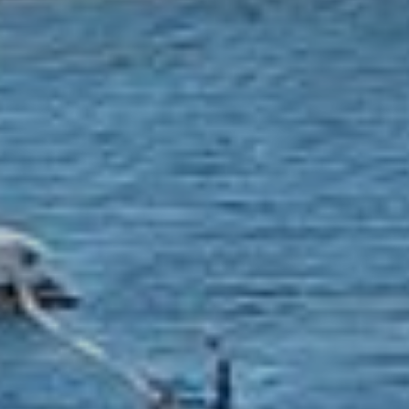
ממשיכים לגלוש,
מוזמנים לבדוק את
הפרויקט שלנו בארה"ב –
פלורידה:
הזדמנות השקעה בשוק הנדל"ן בארה"ב
פרטים על הפרויקט:
✅ רכישת 2 אחוזות נופש בפריים לוקיישן ,
השבחתן והשכרה לטווח קצר (AIRBNB)
✅ פרויקט מניב המייצר הכנסה שוטפת
✅ בעלות ישירה בנכסים (LLC)
✅ מיקום עם מוקד משיכה תיירותי מהנחשקים
והגדולים בעולם
לפרטים נוספים