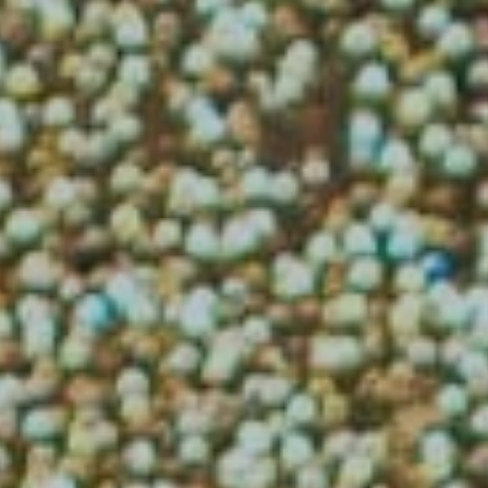
✅ בעלות ישירה בנכסים (LLC)
✅ מיקום עם מוקד משיכה תיירותי מהנחשקים
והגדולים בעולם
לפרטים נוספים
השאירו פרטים:
הינך מאשר\ת בזאת לעשות שימוש בפרטים לעיל לצורך
קבלת חומר שיווקי בנוגע להשקעות ומידע פרסומי
באמצעות דואר אלקטורני ו/או מספר הטלפון אשר הוזנו.