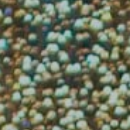
רגע לפני שאתם
ממשיכים לגלוש,
מוזמנים לבדוק את
הפרויקט שלנו בארה"ב –
פלורידה:
הזדמנות השקעה בשוק הנדל"ן בארה"ב
פרטים על הפרויקט:
✅ רכישת 2 אחוזות נופש בפריים לוקיישן ,
השבחתן והשכרה לטווח קצר (AIRBNB)
✅ פרויקט מניב המייצר הכנסה שוטפת